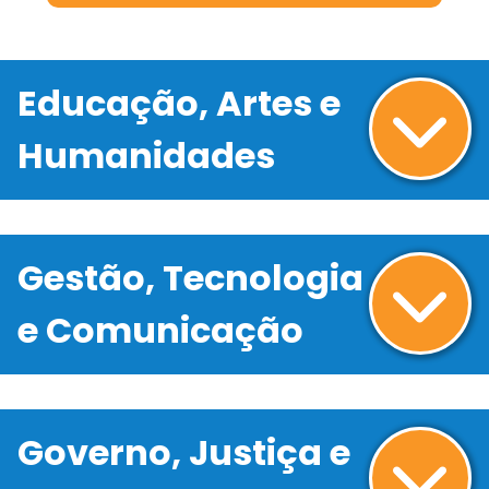
Educação, Artes e
Humanidades
Gestão, Tecnologia
e Comunicação
Governo, Justiça e