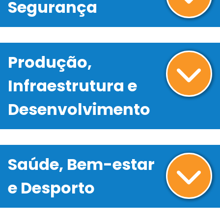
Segurança
Produção,
Infraestrutura e
Desenvolvimento
Saúde, Bem-estar
e Desporto