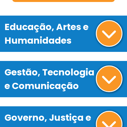
Educação, Artes e
Humanidades
Gestão, Tecnologia
e Comunicação
Governo, Justiça e