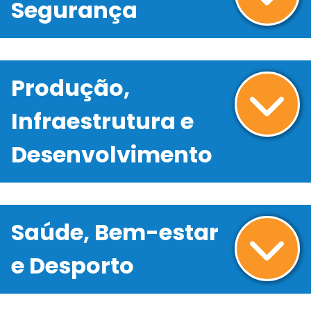
Segurança
Produção,
Infraestrutura e
Desenvolvimento
Saúde, Bem-estar
e Desporto