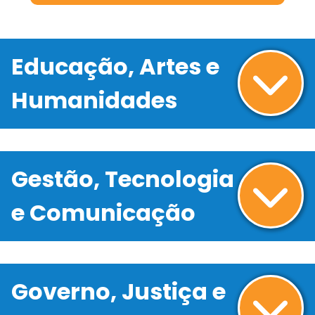
Educação, Artes e
Humanidades
Gestão, Tecnologia
e Comunicação
Governo, Justiça e