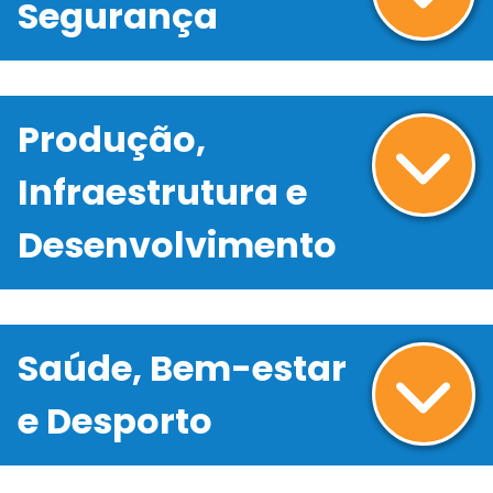
Segurança
Produção,
Infraestrutura e
Desenvolvimento
Saúde, Bem-estar
e Desporto