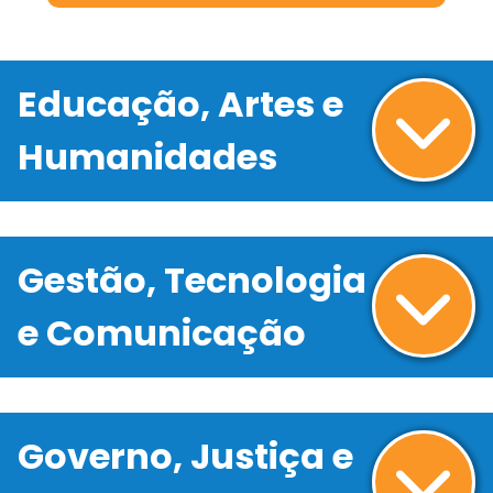
Educação, Artes e
Humanidades
Gestão, Tecnologia
e Comunicação
Governo, Justiça e