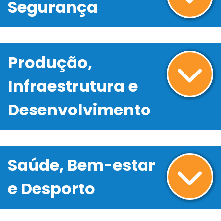
Segurança
Produção,
Infraestrutura e
Desenvolvimento
Saúde, Bem-estar
e Desporto