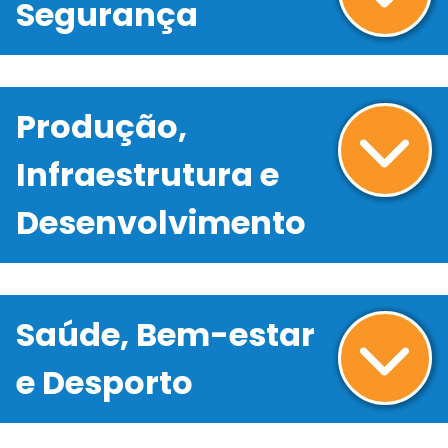
Segurança
Produção,
Infraestrutura e
Desenvolvimento
Saúde, Bem-estar
e Desporto