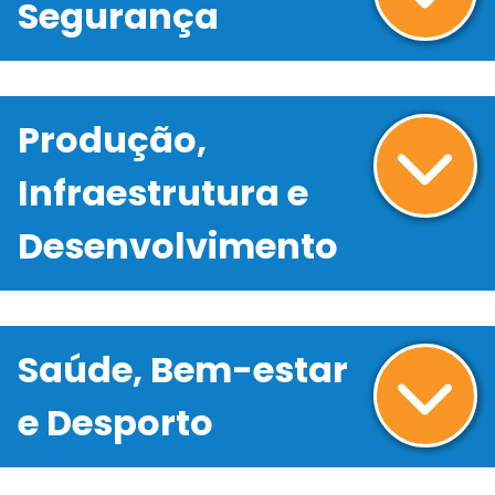
Segurança
Produção,
Infraestrutura e
Desenvolvimento
Saúde, Bem-estar
e Desporto