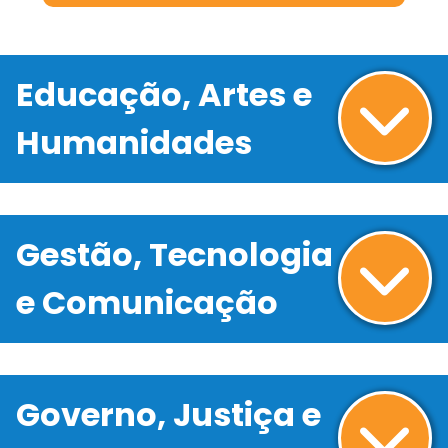
Educação, Artes e
Humanidades
Gestão, Tecnologia
e Comunicação
Governo, Justiça e