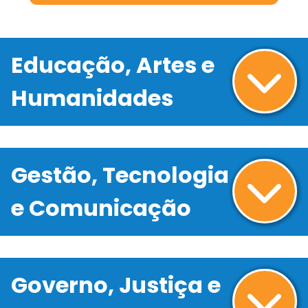
Educação, Artes e
Humanidades
Gestão, Tecnologia
e Comunicação
Governo, Justiça e