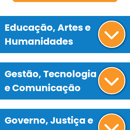
Educação, Artes e
Humanidades
Gestão, Tecnologia
e Comunicação
Governo, Justiça e