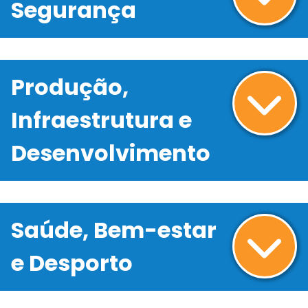
Segurança
Produção,
Infraestrutura e
Desenvolvimento
Saúde, Bem-estar
e Desporto