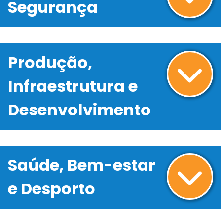
Segurança
Produção,
Infraestrutura e
Desenvolvimento
Saúde, Bem-estar
e Desporto