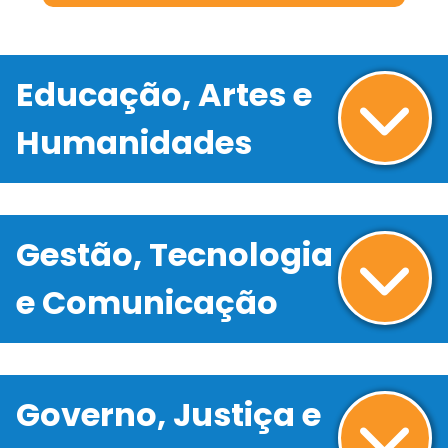
Educação, Artes e
Humanidades
Gestão, Tecnologia
e Comunicação
Governo, Justiça e