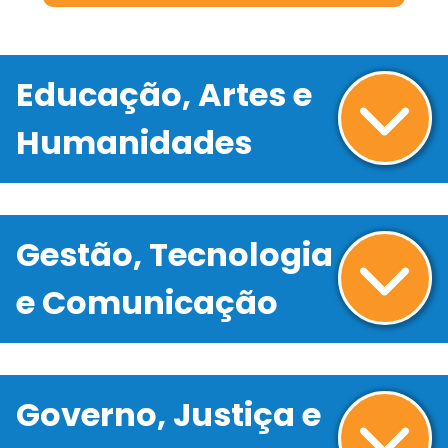
Educação, Artes e
Humanidades
Gestão, Tecnologia
e Comunicação
Governo, Justiça e