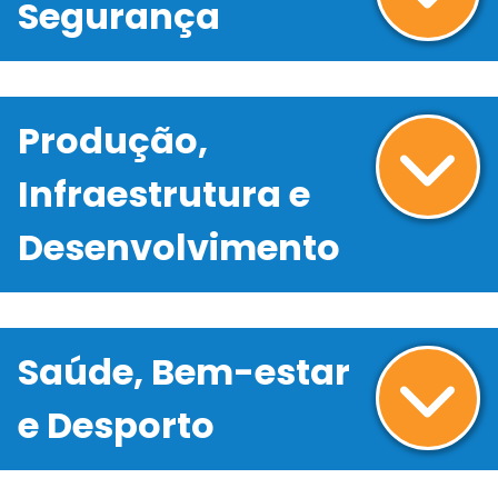
Segurança
Produção,
Infraestrutura e
Desenvolvimento
Saúde, Bem-estar
e Desporto