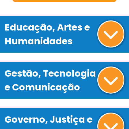
Educação, Artes e
Humanidades
Gestão, Tecnologia
e Comunicação
Governo, Justiça e