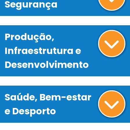
Segurança
Produção,
Infraestrutura e
Desenvolvimento
Saúde, Bem-estar
e Desporto