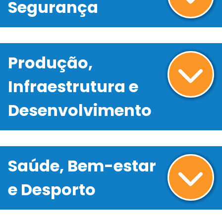
Segurança
Produção,
Infraestrutura e
Desenvolvimento
Saúde, Bem-estar
e Desporto