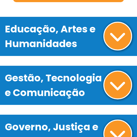
Educação, Artes e
Humanidades
Gestão, Tecnologia
e Comunicação
Governo, Justiça e