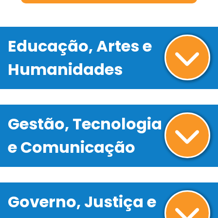
Educação, Artes e
Humanidades
Gestão, Tecnologia
e Comunicação
Governo, Justiça e