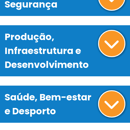
Segurança
Produção,
Infraestrutura e
Desenvolvimento
Saúde, Bem-estar
e Desporto