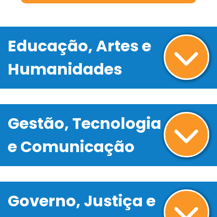
Educação, Artes e
Humanidades
Gestão, Tecnologia
e Comunicação
Governo, Justiça e