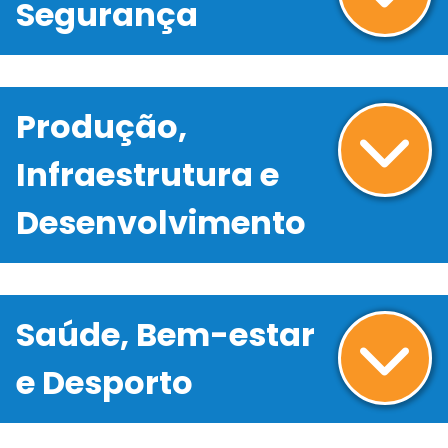
Segurança
Produção,
Infraestrutura e
Desenvolvimento
Saúde, Bem-estar
e Desporto