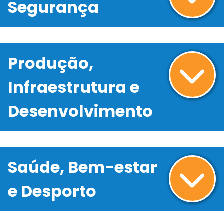
Segurança
Produção,
Infraestrutura e
Desenvolvimento
Saúde, Bem-estar
e Desporto