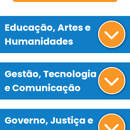
Educação, Artes e
Humanidades
Gestão, Tecnologia
e Comunicação
Governo, Justiça e