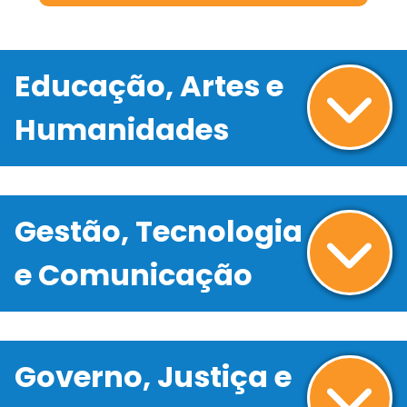
Educação, Artes e
Humanidades
Gestão, Tecnologia
e Comunicação
Governo, Justiça e