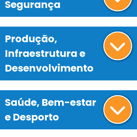
Segurança
Produção,
Infraestrutura e
Desenvolvimento
Saúde, Bem-estar
e Desporto