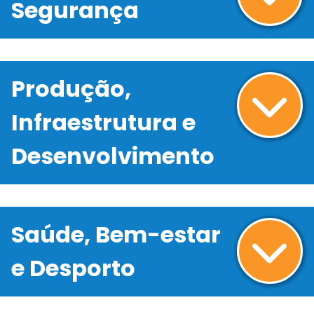
Segurança
Produção,
Infraestrutura e
Desenvolvimento
Saúde, Bem-estar
e Desporto