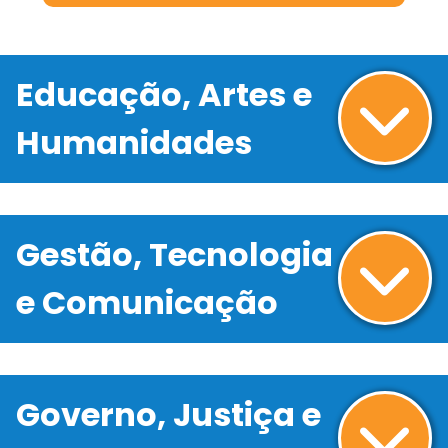
Educação, Artes e
Humanidades
Gestão, Tecnologia
e Comunicação
Governo, Justiça e