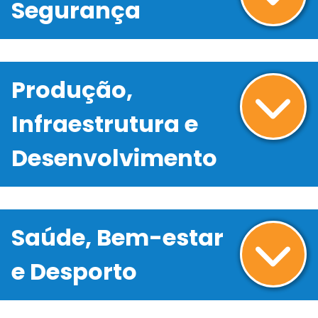
Segurança
Produção,
Infraestrutura e
Desenvolvimento
Saúde, Bem-estar
e Desporto