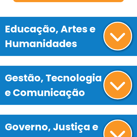
Educação, Artes e
Humanidades
Gestão, Tecnologia
e Comunicação
Governo, Justiça e