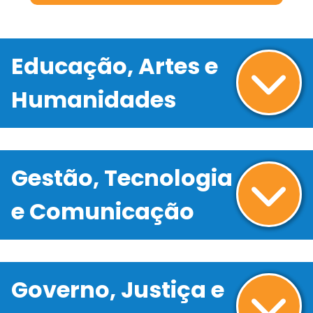
Educação, Artes e
Humanidades
Gestão, Tecnologia
e Comunicação
Governo, Justiça e