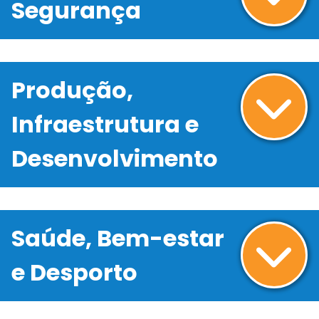
Segurança
Produção,
Infraestrutura e
Desenvolvimento
Saúde, Bem-estar
e Desporto