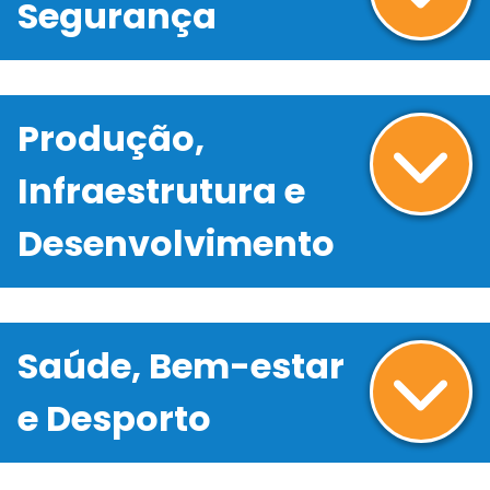
Segurança
Produção,
Infraestrutura e
Desenvolvimento
Saúde, Bem-estar
e Desporto