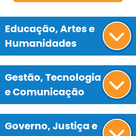
Educação, Artes e
Humanidades
Gestão, Tecnologia
e Comunicação
Governo, Justiça e