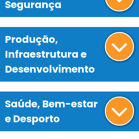
Segurança
Produção,
Infraestrutura e
Desenvolvimento
Saúde, Bem-estar
e Desporto