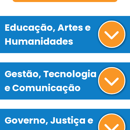
Educação, Artes e
Humanidades
Gestão, Tecnologia
e Comunicação
Governo, Justiça e