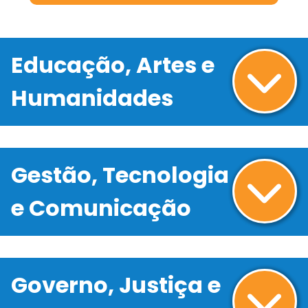
Educação, Artes e
Humanidades
Gestão, Tecnologia
e Comunicação
Governo, Justiça e