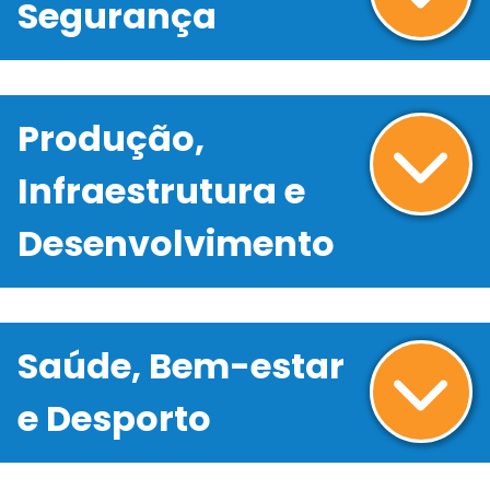
Segurança
Produção,
Infraestrutura e
Desenvolvimento
Saúde, Bem-estar
e Desporto