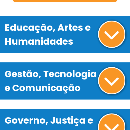
Educação, Artes e
Humanidades
Gestão, Tecnologia
e Comunicação
Governo, Justiça e