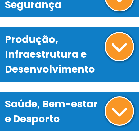
Segurança
Produção,
Infraestrutura e
Desenvolvimento
Saúde, Bem-estar
e Desporto