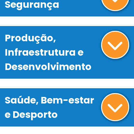
Segurança
Produção,
Infraestrutura e
Desenvolvimento
Saúde, Bem-estar
e Desporto