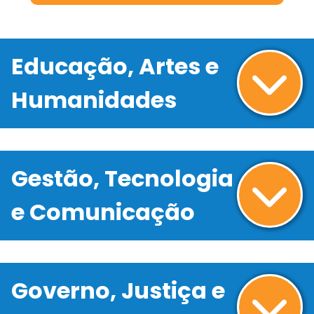
Educação, Artes e
Humanidades
Gestão, Tecnologia
e Comunicação
Governo, Justiça e