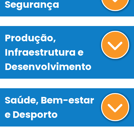
Segurança
Produção,
Infraestrutura e
Desenvolvimento
Saúde, Bem-estar
e Desporto