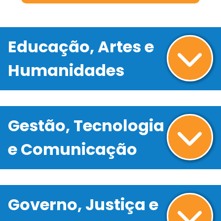
Educação, Artes e
Humanidades
Gestão, Tecnologia
e Comunicação
Governo, Justiça e