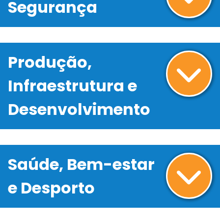
Segurança
Produção,
Infraestrutura e
Desenvolvimento
Saúde, Bem-estar
e Desporto