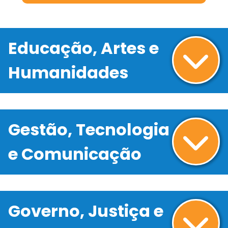
Educação, Artes e
Humanidades
Gestão, Tecnologia
e Comunicação
Governo, Justiça e