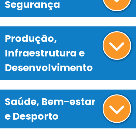
Segurança
Produção,
Infraestrutura e
Desenvolvimento
Saúde, Bem-estar
e Desporto