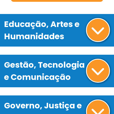
Educação, Artes e
Humanidades
Gestão, Tecnologia
e Comunicação
Governo, Justiça e