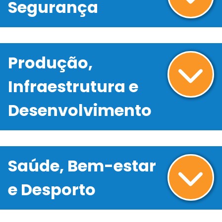
Segurança
Produção,
Infraestrutura e
Desenvolvimento
Saúde, Bem-estar
e Desporto