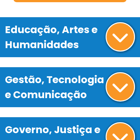
Educação, Artes e
Humanidades
Gestão, Tecnologia
e Comunicação
Governo, Justiça e