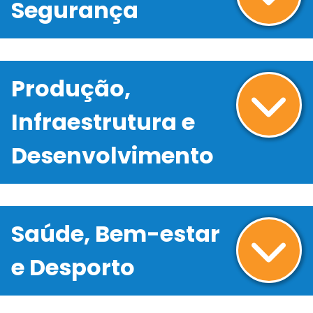
Segurança
Produção,
Infraestrutura e
Desenvolvimento
Saúde, Bem-estar
e Desporto