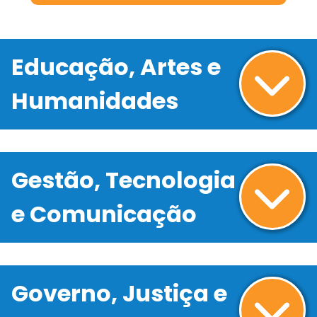
Educação, Artes e
Humanidades
Gestão, Tecnologia
e Comunicação
Governo, Justiça e