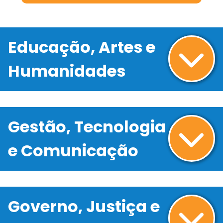
Educação, Artes e
Humanidades
Gestão, Tecnologia
e Comunicação
Governo, Justiça e