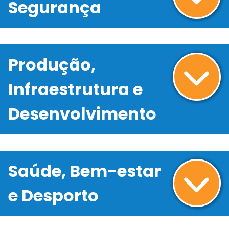
Segurança
Produção,
Infraestrutura e
Desenvolvimento
Saúde, Bem-estar
e Desporto