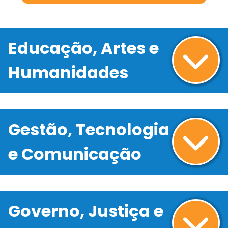
Educação, Artes e
Humanidades
Gestão, Tecnologia
e Comunicação
Governo, Justiça e