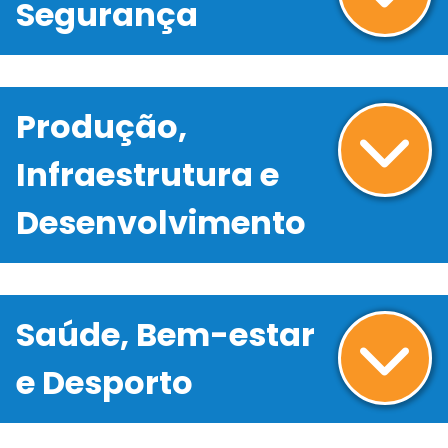
Segurança
Produção,
Infraestrutura e
Desenvolvimento
Saúde, Bem-estar
e Desporto