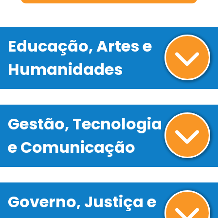
Educação, Artes e
Humanidades
Gestão, Tecnologia
e Comunicação
Governo, Justiça e