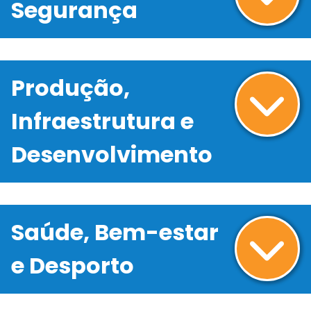
Segurança
Produção,
Infraestrutura e
Desenvolvimento
Saúde, Bem-estar
e Desporto