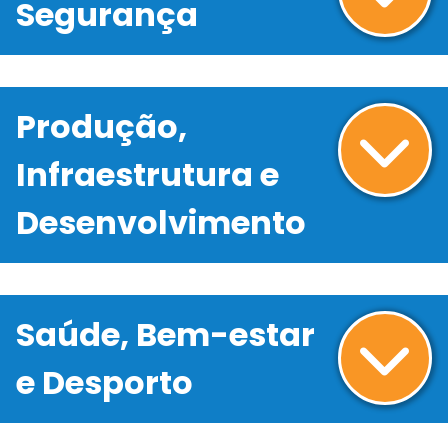
Segurança
Produção,
Infraestrutura e
Desenvolvimento
Saúde, Bem-estar
e Desporto