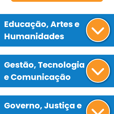
Educação, Artes e
Humanidades
Gestão, Tecnologia
e Comunicação
Governo, Justiça e