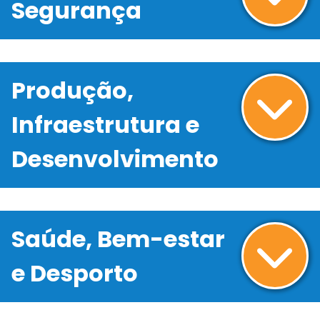
Segurança
Produção,
Infraestrutura e
Desenvolvimento
Saúde, Bem-estar
e Desporto