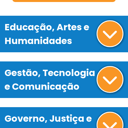
Educação, Artes e
Humanidades
Gestão, Tecnologia
e Comunicação
Governo, Justiça e