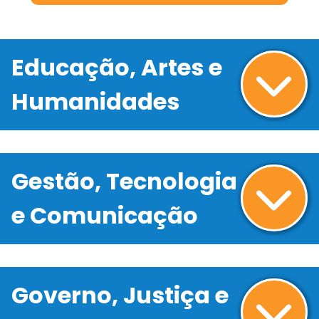
Educação, Artes e
Humanidades
Gestão, Tecnologia
e Comunicação
Governo, Justiça e