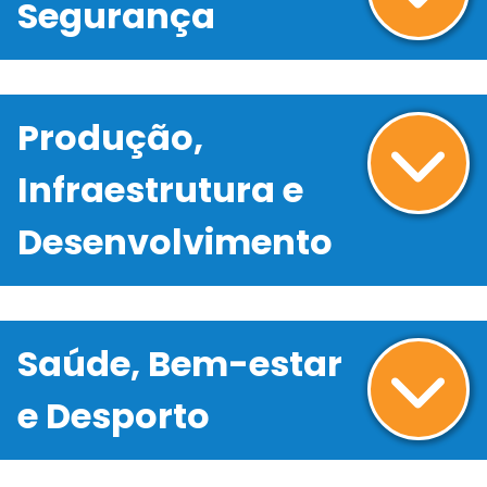
Segurança
Produção,
Infraestrutura e
Desenvolvimento
Saúde, Bem-estar
e Desporto