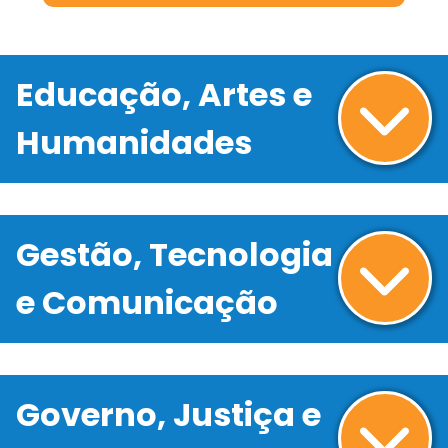
Educação, Artes e
Humanidades
Gestão, Tecnologia
e Comunicação
Governo, Justiça e