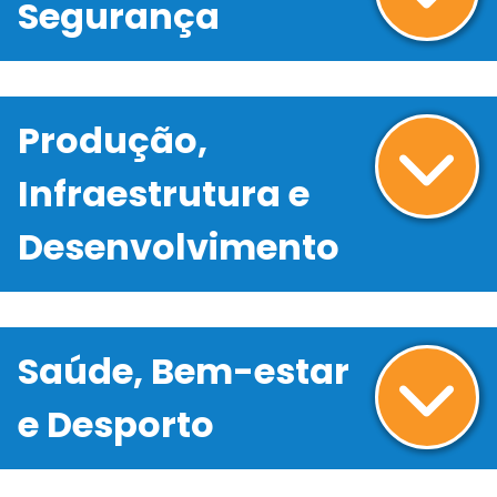
Segurança
Produção,
Infraestrutura e
Desenvolvimento
Saúde, Bem-estar
e Desporto