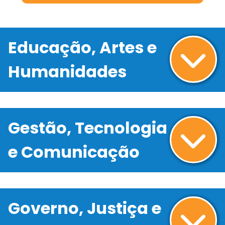
Educação, Artes e
Humanidades
Gestão, Tecnologia
e Comunicação
Governo, Justiça e