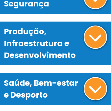
Segurança
Produção,
Infraestrutura e
Desenvolvimento
Saúde, Bem-estar
e Desporto