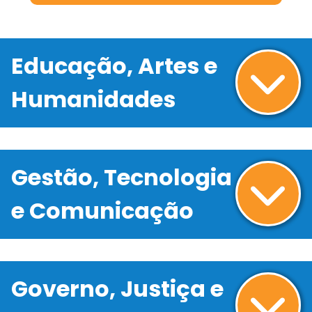
Educação, Artes e
Humanidades
Gestão, Tecnologia
e Comunicação
Governo, Justiça e