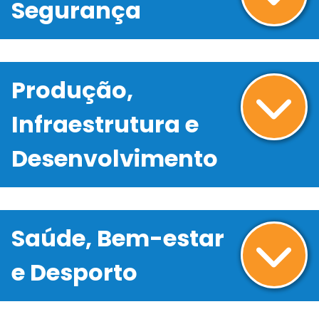
Segurança
Produção,
Infraestrutura e
Desenvolvimento
Saúde, Bem-estar
e Desporto