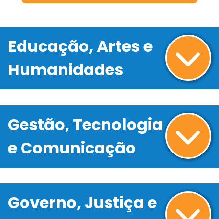
Educação, Artes e
Humanidades
Gestão, Tecnologia
e Comunicação
Governo, Justiça e