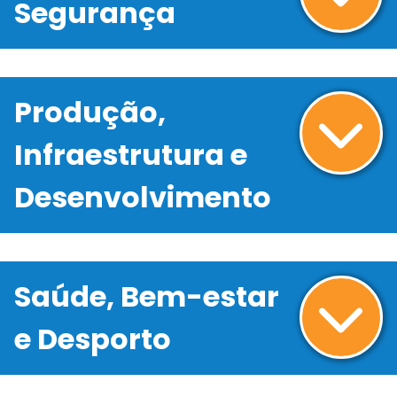
Segurança
Produção,
Infraestrutura e
Desenvolvimento
Saúde, Bem-estar
e Desporto