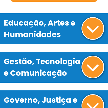
Educação, Artes e
Humanidades
Gestão, Tecnologia
e Comunicação
Governo, Justiça e