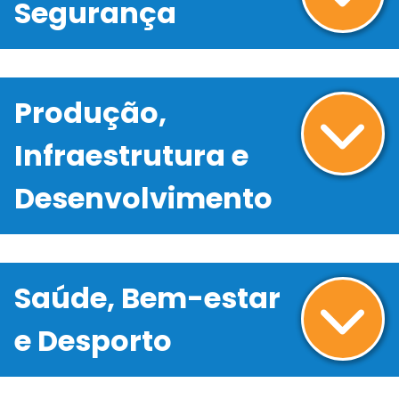
Segurança
Produção,
Infraestrutura e
Desenvolvimento
Saúde, Bem-estar
e Desporto