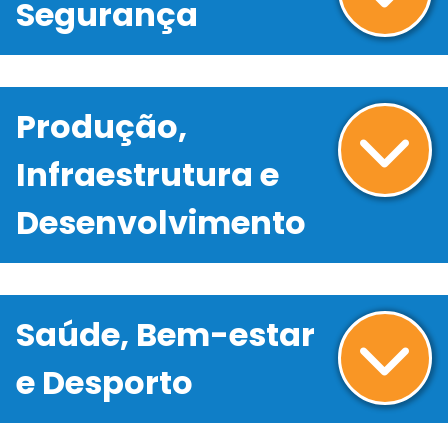
Segurança
Produção,
Infraestrutura e
Desenvolvimento
Saúde, Bem-estar
e Desporto