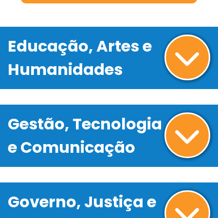
Educação, Artes e
Humanidades
Gestão, Tecnologia
e Comunicação
Governo, Justiça e