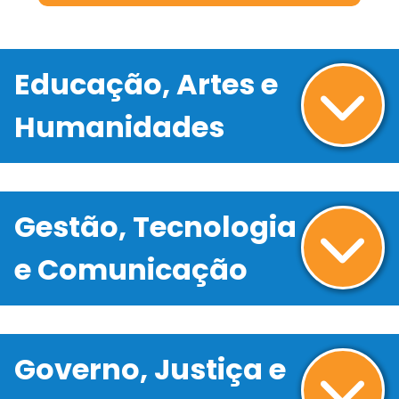
Educação, Artes e
Humanidades
Gestão, Tecnologia
e Comunicação
Governo, Justiça e