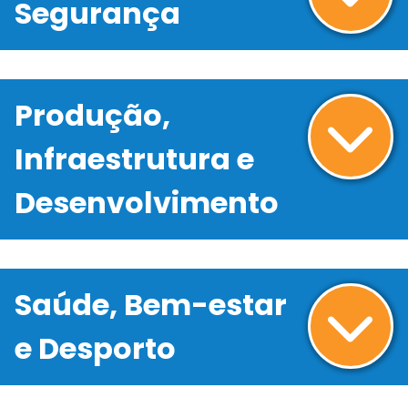
Segurança
Produção,
Infraestrutura e
Desenvolvimento
Saúde, Bem-estar
e Desporto