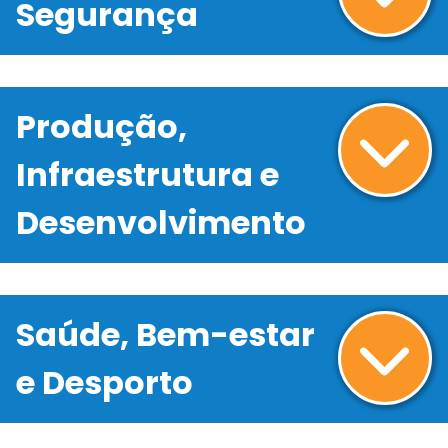
Segurança
Produção,
Infraestrutura e
Desenvolvimento
Saúde, Bem-estar
e Desporto