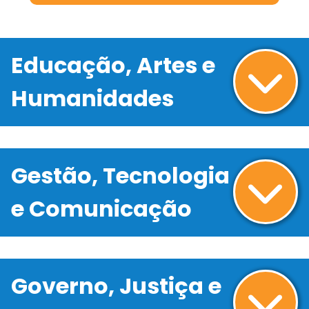
Educação, Artes e
Humanidades
Gestão, Tecnologia
e Comunicação
Governo, Justiça e