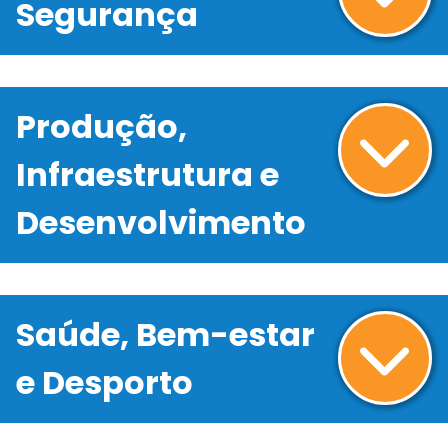
Segurança
Produção,
Infraestrutura e
Desenvolvimento
Saúde, Bem-estar
e Desporto