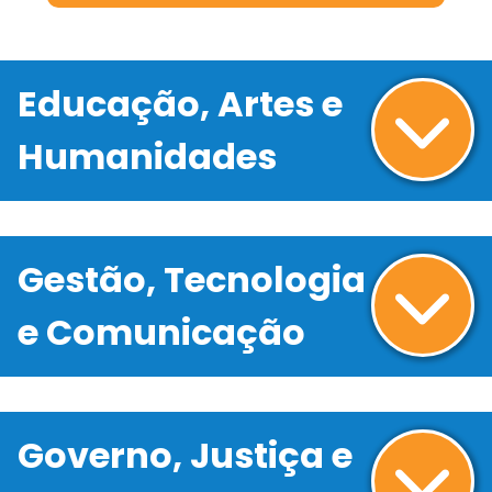
Educação, Artes e
Humanidades
Gestão, Tecnologia
e Comunicação
Governo, Justiça e