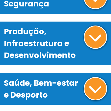
Segurança
Produção,
Infraestrutura e
Desenvolvimento
Saúde, Bem-estar
e Desporto