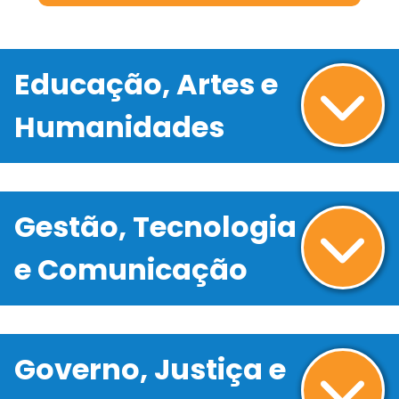
Educação, Artes e
Humanidades
Gestão, Tecnologia
e Comunicação
Governo, Justiça e