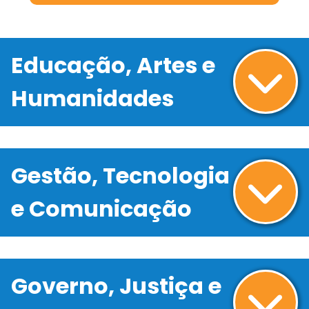
Educação, Artes e
Humanidades
Gestão, Tecnologia
e Comunicação
Governo, Justiça e