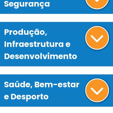
Segurança
Produção,
Infraestrutura e
Desenvolvimento
Saúde, Bem-estar
e Desporto