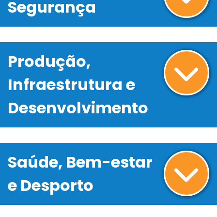
Segurança
Produção,
Infraestrutura e
Desenvolvimento
Saúde, Bem-estar
e Desporto