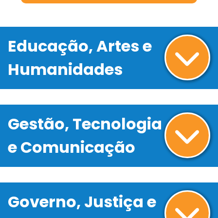
Educação, Artes e
Humanidades
Gestão, Tecnologia
e Comunicação
Governo, Justiça e