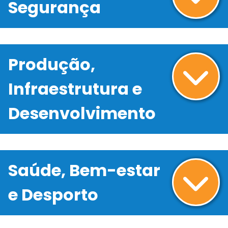
Segurança
Produção,
Infraestrutura e
Desenvolvimento
Saúde, Bem-estar
e Desporto