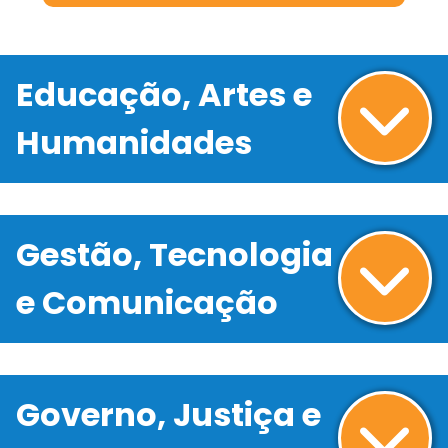
Educação, Artes e
Humanidades
Gestão, Tecnologia
e Comunicação
Governo, Justiça e