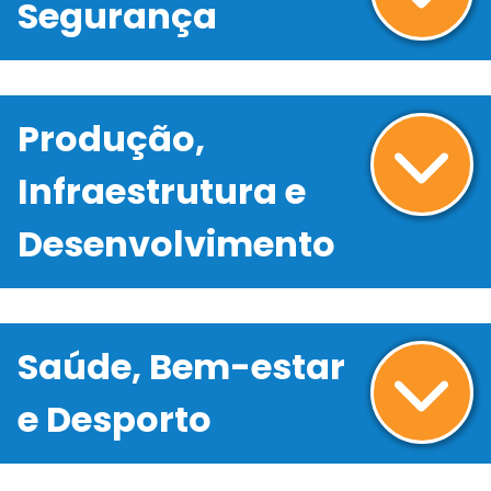
Segurança
Produção,
Infraestrutura e
Desenvolvimento
Saúde, Bem-estar
e Desporto