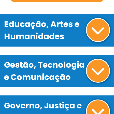
Educação, Artes e
Humanidades
Gestão, Tecnologia
e Comunicação
Governo, Justiça e