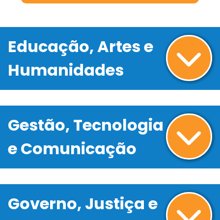
Educação, Artes e
Humanidades
Gestão, Tecnologia
e Comunicação
Governo, Justiça e