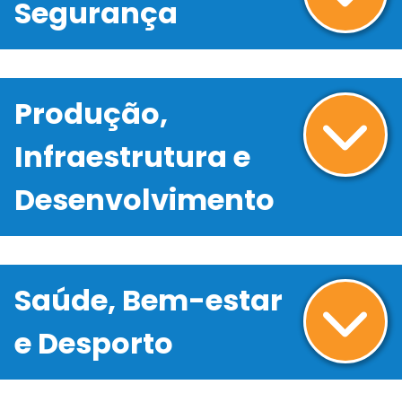
Segurança
Produção,
Infraestrutura e
Desenvolvimento
Saúde, Bem-estar
e Desporto